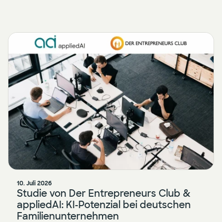
Presse
KI Enablement
Events
KI Entwicklung & Implementierung
Newsletter
10. Juli 2026
Studie von Der Entrepreneurs Club &
appliedAI: KI-Potenzial bei deutschen
Familienunternehmen