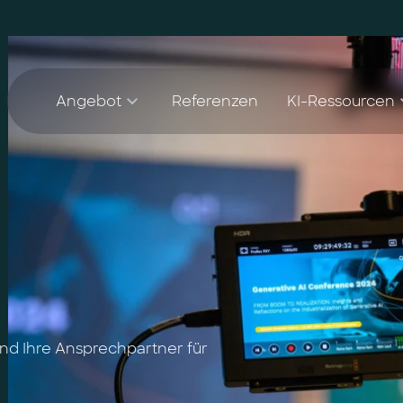
Angebot
Referenzen
KI-Ressourcen
AI Agent Lighthouse Programm
Whitepape
Companion Partnership Programm
Blog
KI-Accelerator für den Mittelstand
und Ihre Ansprechpartner für