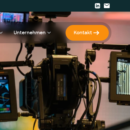
Unternehmen
Kontakt
r
KI Strategie & Betriebsmodell
Karriere
KI Enablement
Presse
KI Entwicklung & Implementierung
Events
Newsletter