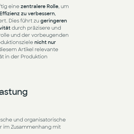
tig eine
zentralere Rolle
, um
Effizienz zu verbessern
,
rt. Dies führt zu
geringeren
vität
durch präzisere und
ntrolle und der vorbeugenden
oduktionsziele
nicht nur
diesem Artikel relevante
ät in der Produktion
lastung
nische und organisatorische
n wir im Zusammenhang mit