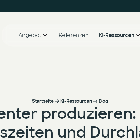
Angebot
Referenzen
KI-Ressourcen
AI Agent Lighthouse Programm
Whitepape
Companion Partnership Programm
Blog
KI-Accelerator für den Mittelstand
Startseite
KI-Ressourcen
Blog
ienter produzieren: 
dszeiten und Durch