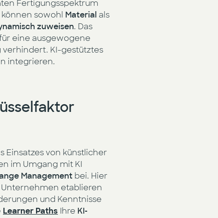
amten Fertigungsspektrum
e können sowohl
Material
als
ynamisch zuweisen
. Das
h für eine ausgewogene
g verhindert. KI-gestütztes
 integrieren.
lüsselfaktor
s Einsatzes von künstlicher
iten im Umgang mit KI
ange Management
bei. Hier
 im Unternehmen etablieren
orderungen und Kenntnisse
e
Learner Paths
Ihre
KI-