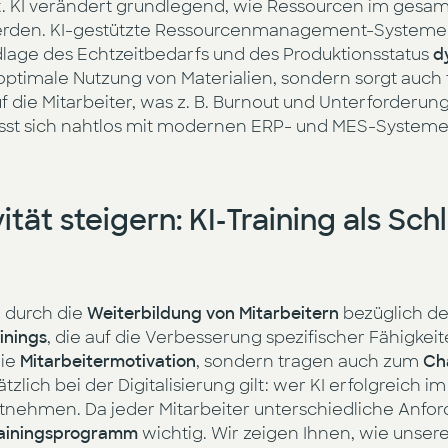
ät. KI verändert grundlegend, wie Ressourcen im ges
erden. KI-gestützte Ressourcenmanagement-System
lage des Echtzeitbedarfs und des Produktionsstatus
d
 optimale Nutzung von Materialien, sondern sorgt auc
uf die Mitarbeiter, was z. B. Burnout und Unterforderun
t sich nahtlos mit modernen ERP- und MES-Systemen
tät steigern: KI-Training als Sch
d durch die
Weiterbildung von Mitarbeitern
bezüglich de
inings
, die auf die Verbesserung spezifischer Fähigke
die
Mitarbeitermotivation
, sondern tragen auch zum
Ch
tzlich bei der Digitalisierung gilt: wer KI erfolgreich
 mitnehmen. Da jeder Mitarbeiter unterschiedliche Anf
Trainingsprogramm
wichtig. Wir zeigen Ihnen, wie unser