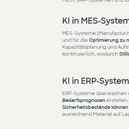
MES-, ERP-Systemen und IoT-
KI in MES-Syste
MES-Systeme (Manufacturin
und für die
Optimierung zu 
Kapazitätsplanung und Auft
kontinuierlich, wodurch
Stil
KI in ERP-Syste
ERP-Systeme überwachen die
Bedarfsprognosen
erstellen
Sicherheitsbestände können
ausreichend Material auf Lag