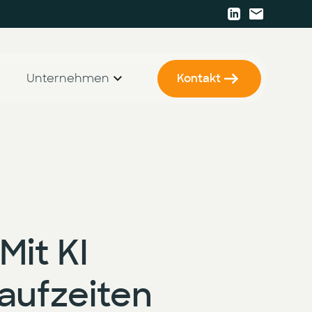
Unternehmen
Kontakt
r
KI Strategie & Betriebsmodell
Karriere
KI Enablement
Presse
KI Entwicklung & Implementierung
Events
Newsletter
Mit KI
laufzeiten