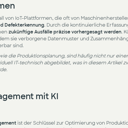
rmen
l von IoT-Plattformen, die oft von Maschinenherstell
und Defekterkennung
. Durch die kontinuierliche Erfassu
nen
zukünftige Ausfälle präzise vorhergesagt werden
. K
indem sie verborgene Datenmuster und Zusammenhänge
rbar sind.
wie die Produktionsplanung, sind häufig nicht nur ei
duell IT-technisch abgebildet, was in diesem Artikel
rde.
gement mit KI
agement
ist der Schlüssel zur Optimierung von Produkt