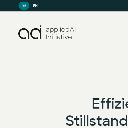
EN
DE
Effiz
Stillstan