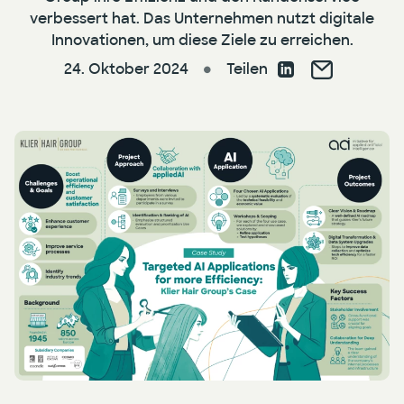
verbessert hat. Das Unternehmen nutzt digitale
Innovationen, um diese Ziele zu erreichen.
Presse
KI Enablement
24. Oktober 2024
Teilen
●
Events
KI Entwicklung & Implementierung
Newsletter