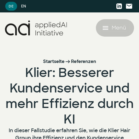
EN
DE
Menü
Angebot
Startseite
Referenzen
Klier: Besserer
Referenzen
Angebot
Kundenservice und
KI-Ressourcen
AI Agent Lighthouse Programm
mehr Effizienz durch
KI-Ressourcen
Unternehmen
Companion Partnership Programm
KI
Whitepaper
Unternehmen
KI-Accelerator für den Mittelstand
In dieser Fallstudie erfahren Sie, wie die Klier Hair
Blog
Karriere
Group ihre Effizienz und den Kundenservice
KI Strategie & Betriebsmodell