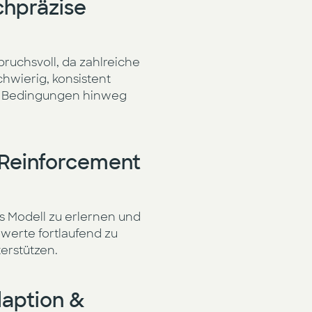
chpräzise
ruchsvoll, da zahlreiche
chwierig, konsistent
ne Bedingungen hinweg
 Reinforcement
s Modell zu erlernen und
rwerte fortlaufend zu
terstützen.
daption &