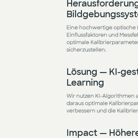
Herausforderung
Bildgebungssys
Eine hochwertige optische K
Einflussfaktoren und Messfeh
optimale Kalibrierparamete
sicherzustellen.
Lösung — KI-gest
Learning
Wir nutzen KI-Algorithmen a
daraus optimale Kalibrierpa
verbessern und die Kalibrier
Impact — Höhere