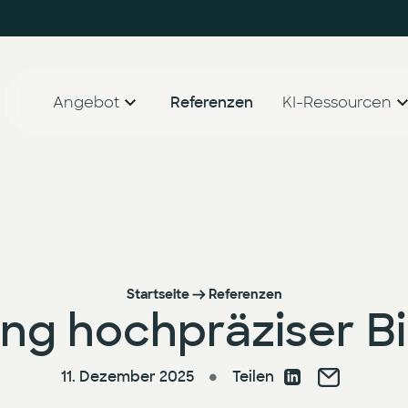
Angebot
Referenzen
KI-Ressourcen
AI Agent Lighthouse Programm
Whitepaper
Companion Partnership Programm
Blog
KI-Accelerator für den Mittelstand
Startseite
Referenzen
ung hochpräziser 
11. Dezember 2025
Teilen
●