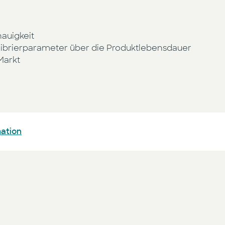
auigkeit
librierparameter über die Produktlebensdauer
Markt
mation