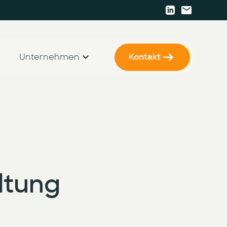
Unternehmen
Kontakt
KI Strategie & Betriebsmodell
Karriere
KI Enablement
Presse
KI Entwicklung & Implementierung
Events
Newsletter
ltung