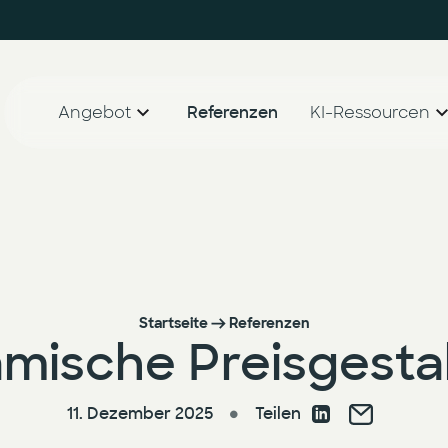
Angebot
Referenzen
KI-Ressourcen
AI Agent Lighthouse Programm
Whitepaper
Companion Partnership Programm
Blog
KI-Accelerator für den Mittelstand
Startseite
Referenzen
mische Preisgesta
11. Dezember 2025
Teilen
●