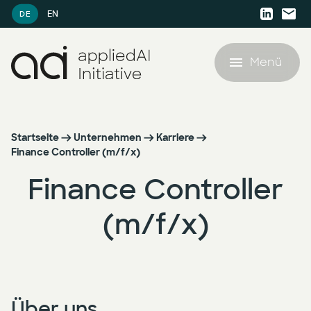
EN
DE
Menü
Angebot
Startseite
Unternehmen
Karriere
Finance Controller (m/f/x)
Referenzen
Angebot
Finance Controller
KI-Ressourcen
AI Agent Lighthouse Programm
(m/f/x)
KI-Ressourcen
Unternehmen
Companion Partnership Programm
Whitepaper
Unternehmen
KI-Accelerator für den Mittelstand
Über uns
Blog
Karriere
KI Strategie & Betriebsmodell