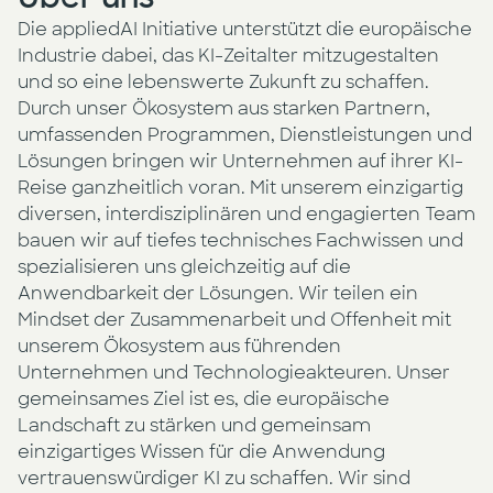
Die appliedAI Initiative unterstützt die europäische
Presse
Industrie dabei, das KI-Zeitalter mitzugestalten
KI Enablement
und so eine lebenswerte Zukunft zu schaffen.
Durch unser Ökosystem aus starken Partnern,
Events
KI Entwicklung & Implementierung
umfassenden Programmen, Dienstleistungen und
Lösungen bringen wir Unternehmen auf ihrer KI-
Newsletter
Reise ganzheitlich voran. Mit unserem einzigartig
diversen, interdisziplinären und engagierten Team
bauen wir auf tiefes technisches Fachwissen und
spezialisieren uns gleichzeitig auf die
Anwendbarkeit der Lösungen. Wir teilen ein
Mindset der Zusammenarbeit und Offenheit mit
unserem Ökosystem aus führenden
Unternehmen und Technologieakteuren. Unser
gemeinsames Ziel ist es, die europäische
Landschaft zu stärken und gemeinsam
einzigartiges Wissen für die Anwendung
vertrauenswürdiger KI zu schaffen. Wir sind